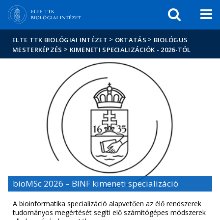
Események
ELTE a
Hírek
sajtóban
>
>
ELTE TTK BIOLÓGIAI INTÉZET
OKTATÁS
BIOLÓGUS
>
MESTERKÉPZÉS
KIMENETI SPECIALIZÁCIÓK - 2026-TÓL
bioMSc 2026 – BINF kimeneti specializáció
A bioinformatika specializáció alapvetően az élő rendszerek
tudományos megértését segíti elő számítógépes módszerek