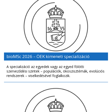
bioMSc 2026 – ÖEK kimeneti specializáció
A specializáció az egyedek vagy az egyed fölötti
szerveződési szintek – populációk, ökoszisztémák, evolúciós
rendszerek – viselkedésével fog­lalkozik.