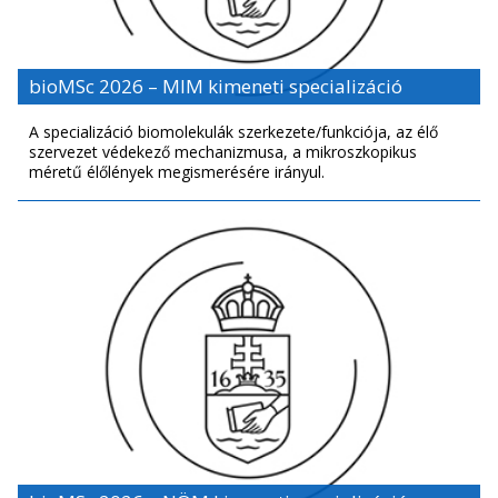
bioMSc 2026 – MIM kimeneti specializáció
A specializáció biomole­kulák szerkezete/funkciója, az élő
szervezet védekező mechanizmusa, a mik­roszkopikus
méretű élőlények megismerésére irányul.