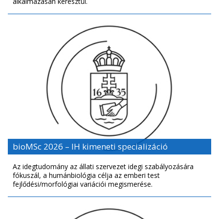
alkalmazásán keresztül.
bioMSc 2026 – IH kimeneti specializáció
Az idegtudomány az állati szervezet idegi szabályozására
fókuszál, a humánbiológia célja az emberi test
fejlődési/morfoló­giai variációi megismerése.