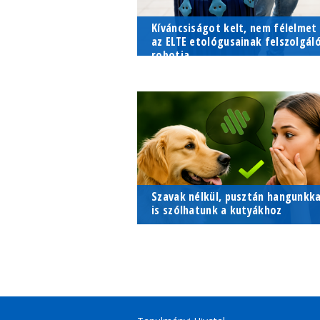
Kíváncsiságot kelt, nem félelmet
az ELTE etológusainak felszolgál
robotja
Ha egy robot kínál cukorkát, nehé
ellenállni a kíváncsiságnak.
Szavak nélkül, pusztán hangunkka
is szólhatunk a kutyákhoz
Az emberek szavak nélkül, pusztá
a hangjukkal is képesek irányítani
kutyáik viselkedését.