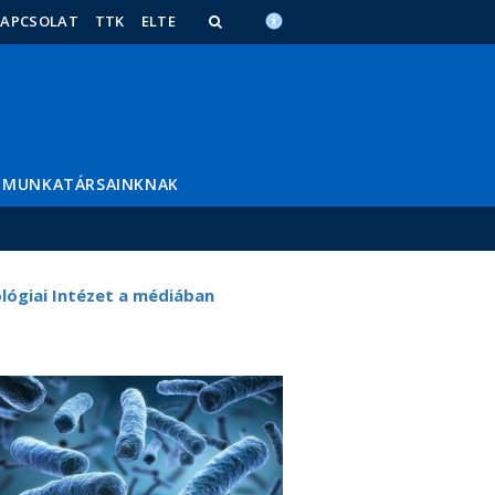
KAPCSOLAT
TTK
ELTE
MUNKATÁRSAINKNAK
ológiai Intézet a médiában