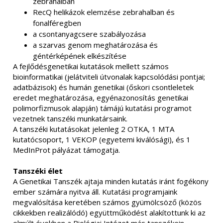
zebrahalban
RecQ helikázok elemzése zebrahalban és
fonalféregben
a csontanyagcsere szabályozása
a szarvas genom meghatározása és
géntérképének elkészítése
A fejlődésgenetikai kutatások mellett számos
bioinformatikai (jelátviteli útvonalak kapcsolódási pontjai;
adatbázisok) és humán genetikai (őskori csontleletek
eredet meghatározása, egyénazonosítás genetikai
polimorfizmusok alapján) támájú kutatási programot
vezetnek tanszéki munkatársaink.
A tanszéki kutatásokat jelenleg 2 OTKA, 1 MTA
kutatócsoport, 1 VEKOP (egyetemi kiválósági), és 1
MedInProt pályázat támogatja.
Tanszéki élet
A Genetikai Tanszék ajtaja minden kutatás iránt fogékony
ember számára nyitva áll. Kutatási programjaink
megvalósítása keretében számos gyümölcsöző (közös
cikkekben realizálódó) együttműködést alakítottunk ki az