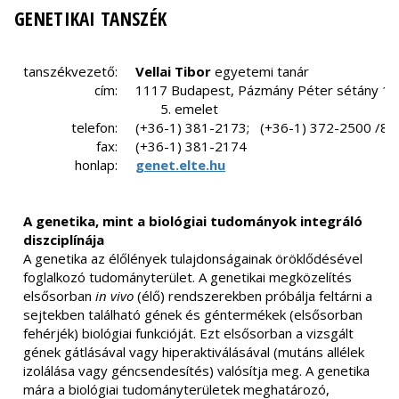
GENETIKAI TANSZÉK
tanszékvezető:
Vellai Tibor
egyetemi tanár
cím:
1117 Budapest, Pázmány Péter sétány 1/C
5. emelet
telefon:
(+36-1) 381-2173; (+36-1) 372-2500 /80
fax:
(+36-1) 381-2174
honlap:
genet.elte.hu
A genetika, mint a biológiai tudományok integráló
diszciplínája
A genetika az élőlények tulajdonságainak öröklődésével
foglalkozó tudományterület. A genetikai megközelítés
elsősorban
in vivo
(élő) rendszerekben próbálja feltárni a
sejtekben található gének és géntermékek (elsősorban
fehérjék) biológiai funkcióját. Ezt elsősorban a vizsgált
gének gátlásával vagy hiperaktiválásával (mutáns allélek
izolálása vagy géncsendesítés) valósítja meg. A genetika
mára a biológiai tudományterületek meghatározó,