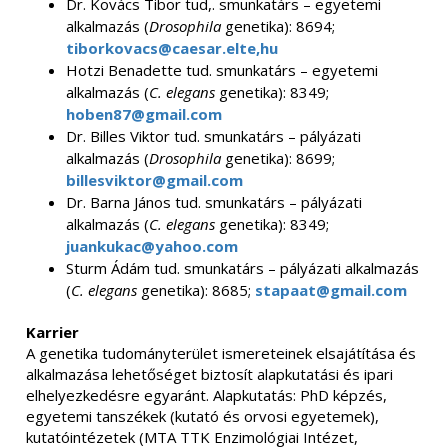
Dr. Kovács Tibor tud,. smunkatárs – egyetemi
alkalmazás (
Drosophila
genetika): 8694;
tiborkovacs@caesar.elte,hu
Hotzi Benadette tud. smunkatárs – egyetemi
alkalmazás (
C. elegans
genetika): 8349;
hoben87@gmail.com
Dr. Billes Viktor tud. smunkatárs – pályázati
alkalmazás (
Drosophila
genetika): 8699;
billesviktor@gmail.com
Dr. Barna János tud. smunkatárs – pályázati
alkalmazás (
C. elegans
genetika): 8349;
juankukac@yahoo.com
Sturm Ádám tud. smunkatárs – pályázati alkalmazás
(
C. elegans
genetika): 8685;
stapaat@gmail.com
Karrier
A genetika tudományterület ismereteinek elsajátítása és
alkalmazása lehetőséget biztosít alapkutatási és ipari
elhelyezkedésre egyaránt. Alapkutatás: PhD képzés,
egyetemi tanszékek (kutató és orvosi egyetemek),
kutatóintézetek (MTA TTK Enzimológiai Intézet,