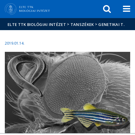
Események
ELTE a
Hírek
sajtóban
>
>
ELTE TTK BIOLÓGIAI INTÉZET
TANSZÉKEK
GENETIKAI T.
2019.01.14.