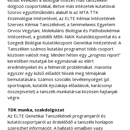
elmúlt években a Biológiai Intézet más tanszékein
dolgozó csoportokkal, illetve más intézetek kutatóival.
Szoros együttműködés alakult ki az MTA TTK
Enzimológiai Intézetével, az ELTE Kémiai Intézetének
Szerves Kémiai Tanszékével, a Semmelweis Egyetem
Orvosi Vegytani, Molekuláris Biológiai és Pathobiokémiai
Intézetével, a gödöllői MBK-NAIK Kutatóközponttal és a
Szegedi Biológiai Kutatóközpont Genetikai Intézetével. A
Tanszéken számos kutatási programot több csoport
közösen valósít meg. Minden héten egy „
progress report
”
keretében mutatjuk be egymásnak az elért
eredményeket és a felmerült problémákat. Havonta
egyszer egy külső előadót hívunk meg témájának
bemutatására. Számos szociális tevékenységet (pl.
sportnapok, kutatók éjszakája előadások, karácsonyi
összejövetel) a tanszék munkatársai közösen hajtanjak
végre.
TDK munka, szakdolgozat
Az ELTE Genetikai Tanszékének programjairól és
kutatócsoportjairól az érdeklődő a tanszéki honlapon
szerezhet információt. A hallgató emailben vagy