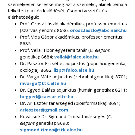
személyesen keresse meg azt a személyt, akinek témája
felkeltette az érdeklődését. Csoportvezetők és
elérhetőségük:
Prof. Orosz László akadémikus, professor emeritus
(szarvas genom): 8686;
orosz.laszlo@abc.naik.hu
Prof. Vida Gábor akadémikus, professor emeritus:
8685
Prof. Vellai Tibor egyetemi tanár (
C. elegans
genetika): 8684;
vellai@falco.elte.hu
Dr. Pásztor Erzsébet adjunktus (populációgenetika,
ökológia): 8682;
lizp@falco.elte.hu
Dr. Varga Máté adjunktus (zebrahal genetika): 8701;
mvarga@ttk.elte.hu
Dr. Egyed Balázs adjunktus (humán genetika): 8211;
begyed@caesar.elte.hu
Dr. Ari Eszter tanársegéd (bioinformatika): 8691;
arieszter@gmail.com
Kovácsné Dr. Sigmond Tímea tanársegés (
C.
elegans
genetika): 8690;
sigmond.timea@ttk.elte.hu