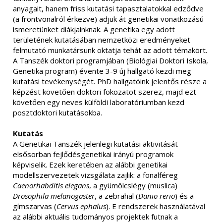
anyagait, hanem friss kutatási tapasztalatokkal edződve
(a frontvonalról érkezve) adjuk át genetikai vonatkozású
ismeretünket diákjainknak. A genetika egy adott
területének kutatásában nemzetközi eredményeket
felmutató munkatársunk oktatja tehát az adott témakört.
A Tanszék doktori programjában (Biológiai Doktori Iskola,
Genetika program) évente 3-9 új hallgató kezdi meg
kutatási tevékenységét. PhD hallgatóink jelentős része a
képzést követően doktori fokozatot szerez, majd ezt
követően egy neves külföldi laboratóriumban kezd
posztdoktori kutatásokba.
Kutatás
A Genetikai Tanszék jelenlegi kutatási aktivitását
elsősorban fejlődésgenetikai irányú programok
képviselik. Ezek keretében az alábbi genetikai
modellszervezetek vizsgálata zajlik: a fonalféreg
Caenorhabditis elegans
, a gyümölcslégy (muslica)
Drosophila melanogaster
, a zebrahal (
Danio rerio
) és a
gímszarvas (
Cervus ephalus
). E rendszerek használatával
az alábbi aktuális tudományos projektek futnak a