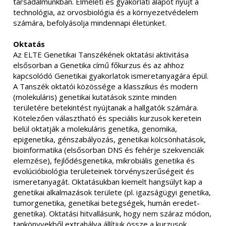
társadalmunkban. Elméleti és gyakorlati alapot nyújt a
technológia, az orvosbiológia és a környezetvédelem
számára, befolyásolja mindennapi életünket.
Oktatás
Az ELTE Genetikai Tanszékének oktatási aktivitása
elsősorban a Genetika című főkurzus és az ahhoz
kapcsolódó Genetikai gyakorlatok ismeretanyagára épül.
A Tanszék oktatói közössége a klasszikus és modern
(molekuláris) genetikai kutatások szinte minden
területére betekintést nyújtanak a hallgatók számára.
Kötelezően választható és speciális kurzusok keretein
belül oktatják a molekuláris genetika, genomika,
epigenetika, génszabályozás, genetikai kölcsönhatások,
bioinformatika (elsősorban DNS és fehérje szekvenciák
elemzése), fejlődésgenetika, mikrobiális genetika és
evolúcióbiológia területeinek törvényszerűségeit és
ismeretanyagát. Oktatásukban kiemelt hangsúlyt kap a
genetikai alkalmazások területe (pl. igazságügyi genetika,
tumorgenetika, genetikai betegségek, humán eredet-
genetika). Oktatási hitvallásunk, hogy nem száraz módon,
tankönyvekből extrahálva állítjuk össze a kurzusok