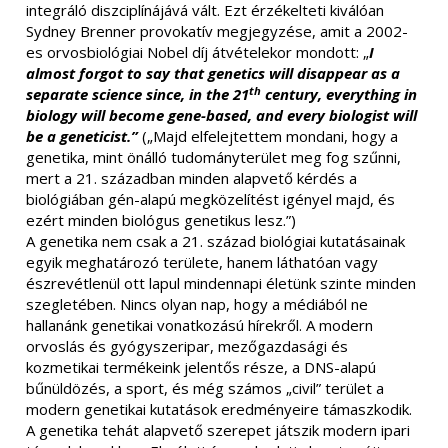
integráló diszciplínájává vált. Ezt érzékelteti kiválóan
Sydney Brenner provokatív megjegyzése, amit a 2002-
es orvosbiológiai Nobel díj átvételekor mondott: „
I
almost forgot to say that genetics will disappear as a
th
separate science since, in the 21
century, everything in
biology will become gene-based, and every biologist will
be a geneticist.”
(„Majd elfelejtettem mondani, hogy a
genetika, mint önálló tudományterület meg fog szűnni,
mert a 21. században minden alapvető kérdés a
biológiában gén-alapú megközelítést igényel majd, és
ezért minden biológus genetikus lesz.”)
A genetika nem csak a 21. század biológiai kutatásainak
egyik meghatározó területe, hanem láthatóan vagy
észrevétlenül ott lapul mindennapi életünk szinte minden
szegletében. Nincs olyan nap, hogy a médiából ne
hallanánk genetikai vonatkozású hírekről. A modern
orvoslás és gyógyszeripar, mezőgazdasági és
kozmetikai termékeink jelentős része, a DNS-alapú
bűnüldözés, a sport, és még számos „civil” terület a
modern genetikai kutatások eredményeire támaszkodik.
A genetika tehát alapvető szerepet játszik modern ipari