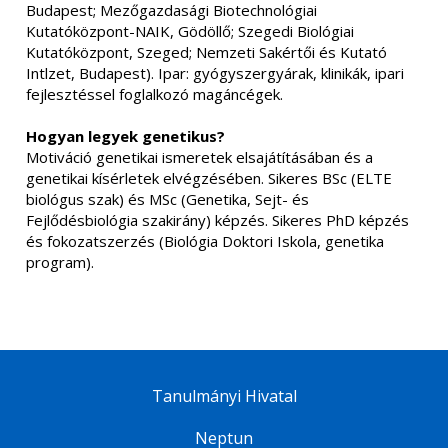
Budapest; Mezőgazdasági Biotechnológiai
Kutatóközpont-NAIK, Gödöllő; Szegedi Biológiai
Kutatóközpont, Szeged; Nemzeti Sakértői és Kutató
Intlzet, Budapest). Ipar: gyógyszergyárak, klinikák, ipari
fejlesztéssel foglalkozó magáncégek.
Hogyan legyek genetikus?
Motiváció genetikai ismeretek elsajátításában és a
genetikai kísérletek elvégzésében. Sikeres BSc (ELTE
biológus szak) és MSc (Genetika, Sejt- és
Fejlődésbiológia szakirány) képzés. Sikeres PhD képzés
és fokozatszerzés (Biológia Doktori Iskola, genetika
program).
Tanulmányi Hivatal
Neptun