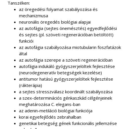
Tanszéken:
az öregedési folyamat szabályozása és
mechanizmusa
neuronális öregedés biológiai alapjai
az autofágia (sejtes önemésztés) egyedfejlődési
és sejtes (pl. szöveti regenerációban betöltött)
funkciói
az autofágia szabályozása miotubularin foszfatázok
által
az autofágia szerepe a szöveti regenerációban
autofágia indukáló gyógyszerjelöltek fejlesztése
(neurodegeneratív betegségek kezelése)
antitumor hatású gyógyszerjelöltek fejlesztése
(rákterápia)
a sejtes stresszválasz koordinált szabályozása
a szex-determinációs génkaszkád célgénjeinek
meghatározása C. elegans-ban
az adenin-metiláció biológiai funkciója
korai egyefejlődés zebrahalban
genetikai betegség gének funkcionális jellemzése