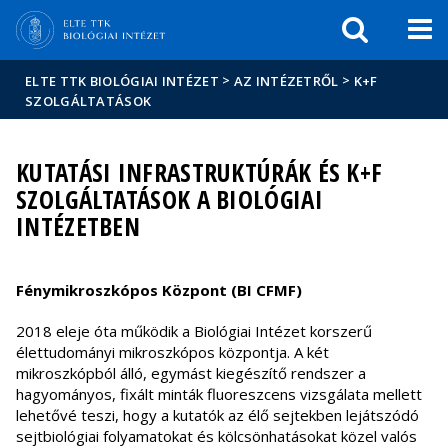
Események
ELTE a
Hírek
sajtóban
>
>
ELTE TTK BIOLÓGIAI INTÉZET
AZ INTÉZETRŐL
K+F
SZOLGÁLTATÁSOK
KUTATÁSI INFRASTRUKTÚRÁK ÉS K+F
SZOLGÁLTATÁSOK A BIOLÓGIAI
INTÉZETBEN
Fénymikroszkópos Központ (BI CFMF)
2018 eleje óta működik a Biológiai Intézet korszerű
élettudományi mikroszkópos központja. A két
mikroszkópból álló, egymást kiegészítő rendszer a
hagyományos, fixált minták fluoreszcens vizsgálata mellett
lehetővé teszi, hogy a kutatók az élő sejtekben lejátszódó
sejtbiológiai folyamatokat és kölcsönhatásokat közel valós