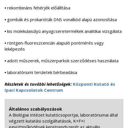
▪ rekombináns fehérjék előállítása
▪ gombák és prokarióták DNS vonalkód alapú azonosítása
▪ kis molekulasúlyú anyagcseretermékek analitikai vizsgálata
▪ röntgen-fluoreszcencián alapuló pontmérés vagy
leképezés
▪ adott műszerek, műszerparkok szerződéses használata
▪ laboratóriumi területek bérbeadása
Részletek és további lehetőségek:
Központi Kutató és
Ipari Kapcsolatok Centrum
Általános szabályozások
A Biológiai Intézet kutatócsoportjai, laboratóriumai által
végzett kutatási szolgáltatások, K+F+I
együttműködések keretrendszerét az aktuális