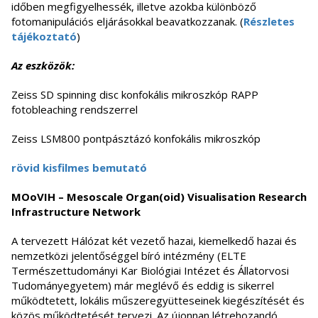
időben megfigyelhessék, illetve azokba különböző
fotomanipulációs eljárásokkal beavatkozzanak. (
Részletes
tájékoztató
)
Az eszközök:
Zeiss SD spinning disc konfokális mikroszkóp RAPP
fotobleaching rendszerrel
Zeiss LSM800 pontpásztázó konfokális mikroszkóp
rövid kisfilmes bemutató
MOoVIH – Mesoscale Organ(oid) Visualisation Research
Infrastructure Network
A tervezett Hálózat két vezető hazai, kiemelkedő hazai és
nemzetközi jelentőséggel bíró intézmény (ELTE
Természettudományi Kar Biológiai Intézet és Állatorvosi
Tudományegyetem) már meglévő és eddig is sikerrel
működtetett, lokális műszeregyütteseinek kiegészítését és
közös működtetését tervezi. Az újonnan létrehozandó