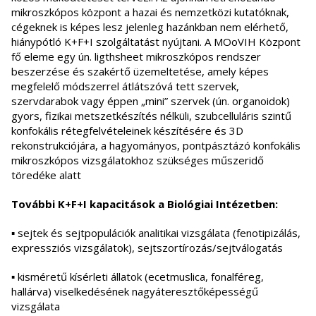
mikroszkópos központ a hazai és nemzetközi kutatóknak,
cégeknek is képes lesz jelenleg hazánkban nem elérhető,
hiánypótló K+F+I szolgáltatást nyújtani. A MOoVIH Központ
fő eleme egy ún. ligthsheet mikroszkópos rendszer
beszerzése és szakértő üzemeltetése, amely képes
megfelelő módszerrel átlátszóvá tett szervek,
szervdarabok vagy éppen „mini” szervek (ún. organoidok)
gyors, fizikai metszetkészítés nélküli, szubcelluláris szintű
konfokális rétegfelvételeinek készítésére és 3D
rekonstrukciójára, a hagyományos, pontpásztázó konfokális
mikroszkópos vizsgálatokhoz szükséges műszeridő
töredéke alatt
További K+F+I kapacitások a Biológiai Intézetben:
▪ sejtek és sejtpopulációk analitikai vizsgálata (fenotipizálás,
expressziós vizsgálatok), sejtszortírozás/sejtválogatás
▪ kisméretű kísérleti állatok (ecetmuslica, fonalféreg,
hallárva) viselkedésének nagyáteresztőképességű
vizsgálata