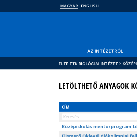
MAGYAR
ENGLISH
AZ INTÉZETRŐL
>
ELTE TTK BIOLÓGIAI INTÉZET
KÖZÉP
LETÖLTHETŐ ANYAGOK K
CÍM
Középiskolás mentorprogram té
Elismerő Oklevél diákolimpiai fe