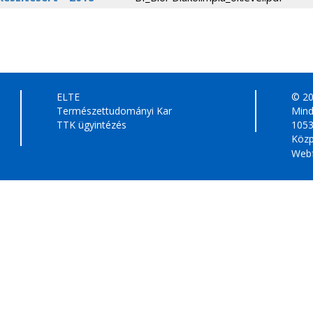
ELTE
© 2
Természettudományi Kar
Mind
TTK ügyintézés
1053
Közp
Webf