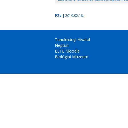
PZs |
2019.02.18.
Tanulmányi Hivatal
Neptun
ELTE Moodle
Biológiai Múzeum