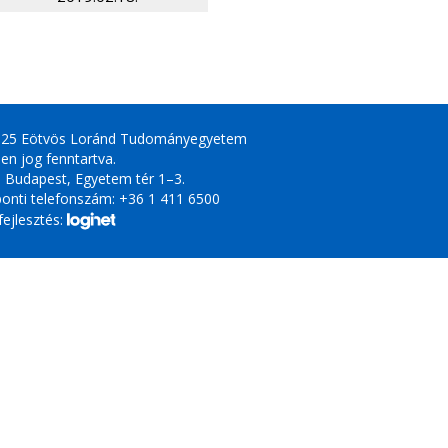
025 Eötvös Loránd Tudományegyetem
en jog fenntartva.
 Budapest, Egyetem tér 1–3.
onti telefonszám: +36 1 411 6500
ejlesztés: