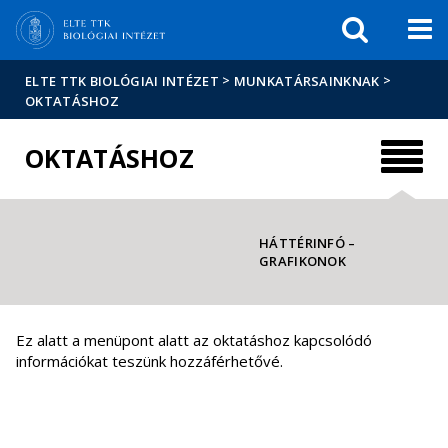
Események
ELTE a
Hírek
sajtóban
>
>
ELTE TTK BIOLÓGIAI INTÉZET
MUNKATÁRSAINKNAK
OKTATÁSHOZ
OKTATÁSHOZ
HÁTTÉRINFÓ –
GRAFIKONOK
Ez alatt a menüpont alatt az oktatáshoz kapcsolódó
információkat teszünk hozzáférhetővé.