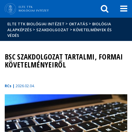
Események
ELTE a
Hírek
sajtóban
>
>
ELTE TTK BIOLÓGIAI INTÉZET
OKTATÁS
BIOLÓGIA
>
>
ALAPKÉPZÉS
SZAKDOLGOZAT
KÖVETELMÉNYEK ÉS
VÉDÉS
BSC SZAKDOLGOZAT TARTALMI, FORMAI
KÖVETELMÉNYEIRŐL
RCs |
2026.02.04.