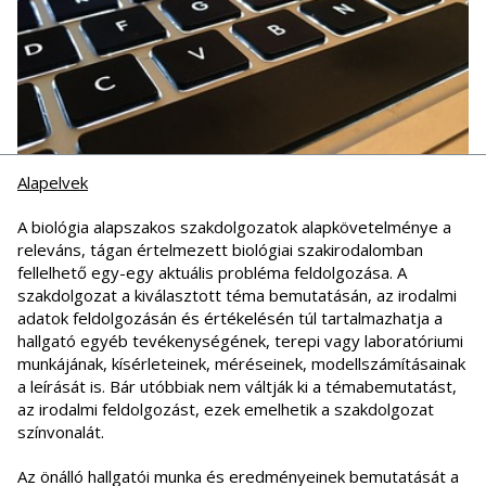
Alapelvek
A biológia alapszakos szakdolgozatok alapkövetelménye a
releváns, tágan értelmezett biológiai szakirodalomban
fellelhető egy-egy aktuális probléma feldolgozása. A
szakdolgozat a kiválasztott téma bemutatásán, az irodalmi
adatok feldolgozásán és értékelésén túl tartalmazhatja a
hallgató egyéb tevékenységének, terepi vagy laboratóriumi
munkájának, kísérleteinek, méréseinek, modellszámításainak
a leírását is. Bár utóbbiak nem váltják ki a témabemutatást,
az irodalmi feldolgozást, ezek emelhetik a szakdolgozat
színvonalát.
Az önálló hallgatói munka és eredményeinek bemutatását a