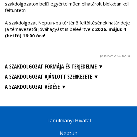
szakdolgozaton belül egyértelműen elhatárolt blokkban kell
feltüntetni.
A szakdolgozat Neptun-ba történő feltöltésének határideje
(a témavezetői jóváhagyást is beleértve!):
2026. május 4
(hétfő) 16:00 óra!
frissítve: 2026.02.04..
A SZAKDOLGOZAT FORMÁJA ÉS TERJEDELME
A SZAKDOLGOZAT AJÁNLOTT SZERKEZETE
A SZAKDOLGOZAT VÉDÉSE
Tanulmányi Hivatal
Neptun