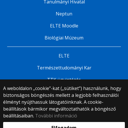
Tanulmányi Hivatal
Neptun
ELTE Moodle
Biológiai Múzeum
ELTE
Természettudományi Kar
TTK ügyintézés
A weboldalon „cookie”-kat („sütiket”) használunk, hogy
biztonságos böngészés mellett a legjobb felhasználói
© 2025 Eötvös Loránd Tudományegyetem
élményt nyújthassuk látogatóinknak. A cookie-
Minden jog fenntartva.
beállítások bármikor megváltoztathatók a böngésző
1053 Budapest, Egyetem tér 1–3.
Központi telefonszám: +36 1 411 6500
beállításaiban.
További információ
Webfejlesztés:
Elfogadom