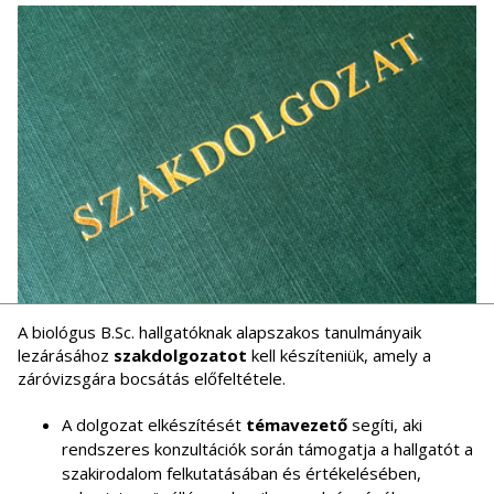
A biológus B.Sc. hallgatóknak alapszakos tanulmányaik
lezárásához
szakdolgozatot
kell készíteniük, amely a
záróvizsgára bocsátás előfeltétele.
A dolgozat elkészítését
témavezető
segíti, aki
rendszeres konzultációk során támogatja a hallgatót a
szakirodalom felkutatásában és értékelésében,