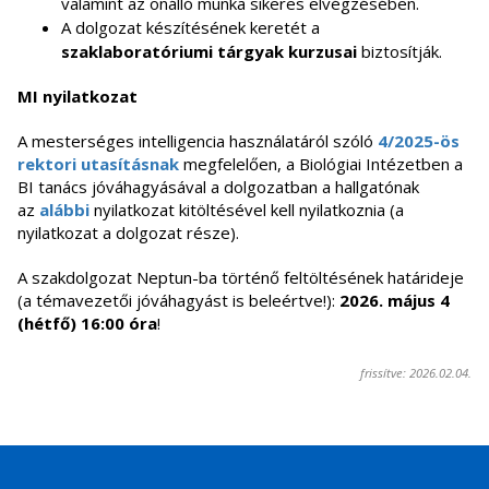
valamint az önálló munka sikeres elvégzésében.
A dolgozat készítésének keretét a
szaklaboratóriumi tárgyak kurzusai
biztosítják.
MI nyilatkozat
A mesterséges intelligencia használatáról szóló
4/2025-ös
rektori utasításnak
megfelelően, a Biológiai Intézetben a
BI tanács jóváhagyásával a dolgozatban a hallgatónak
az
alábbi
nyilatkozat kitöltésével kell nyilatkoznia (a
nyilatkozat a dolgozat része).
A szakdolgozat Neptun-ba történő feltöltésének határideje
(a témavezetői jóváhagyást is beleértve!):
2026. május 4
(hétfő) 16:00 óra
!
frissítve: 2026.02.04.