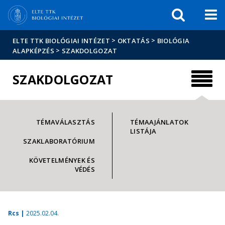
Események
ELTE a
Hírek
sajtóban
>
>
ELTE TTK BIOLÓGIAI INTÉZET
OKTATÁS
BIOLÓGIA
>
ALAPKÉPZÉS
SZAKDOLGOZAT
SZAKDOLGOZAT
TÉMAVÁLASZTÁS
TÉMAAJÁNLATOK
LISTÁJA
SZAKLABORATÓRIUM
KÖVETELMÉNYEK ÉS
VÉDÉS
Rcs |
2025.02.04.