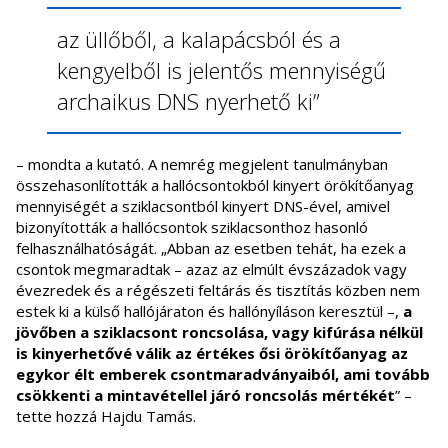
az üllőből, a kalapácsból és a
kengyelből is jelentős mennyiségű
archaikus DNS nyerhető ki”
– mondta a kutató. A nemrég megjelent tanulmányban
összehasonlították a hallócsontokból kinyert örökítőanyag
mennyiségét a sziklacsontból kinyert DNS-ével, amivel
bizonyították a hallócsontok sziklacsonthoz hasonló
felhasználhatóságát. „Abban az esetben tehát, ha ezek a
csontok megmaradtak – azaz az elmúlt évszázadok vagy
évezredek és a régészeti feltárás és tisztítás közben nem
estek ki a külső hallójáraton és hallónyíláson keresztül –,
a
jövőben a sziklacsont roncsolása, vagy kifúrása nélkül
is kinyerhetővé válik az értékes ősi örökítőanyag az
egykor élt emberek csontmaradványaiból, ami tovább
csökkenti a mintavétellel járó roncsolás mértékét
” –
tette hozzá Hajdu Tamás.