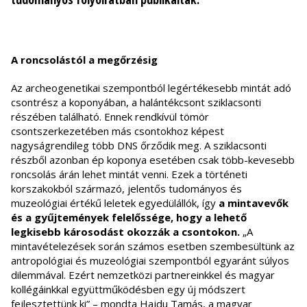
A roncsolástól a megőrzésig
Az archeogenetikai szempontból legértékesebb mintát adó
csontrész a koponyában, a halántékcsont sziklacsonti
részében található. Ennek rendkívül tömör
csontszerkezetében más csontokhoz képest
nagyságrendileg több DNS őrződik meg. A sziklacsonti
részből azonban ép koponya esetében csak több-kevesebb
roncsolás árán lehet mintát venni. Ezek a történeti
korszakokból származó, jelentős tudományos és
muzeológiai értékű leletek egyedülállók, így
a mintavevők
és a gyűjtemények felelőssége, hogy a lehető
legkisebb károsodást okozzák a csontokon.
„A
mintavételezések során számos esetben szembesültünk az
antropológiai és muzeológiai szempontból egyaránt súlyos
dilemmával. Ezért nemzetközi partnereinkkel és magyar
kollégáinkkal együttműködésben egy új módszert
fejlesztettünk ki” – mondta Hajdu Tamás, a magyar