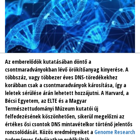
Az emberelődök kutatásában döntő a
csontmaradványokban lévő örökítőanyag kinyerése. A
többszáz, vagy többezer éves DNS-töredékekhez
korábban csak a csontmaradványok károsítása, így a
leletek sérülése árán lehetett hozzájutni. A Harvard, a
Bécsi Egyetem, az ELTE és a Magyar
Természettudományi Múzeum kutatói új
felfedezésének köszönhetően, sikerül megelőzni az
értékes ősi csontok DNS mintavételkor történő jelentős
roncsolódását. Közös eredményeiket a
Genome Research
tudományos folyóiratban publikálták.