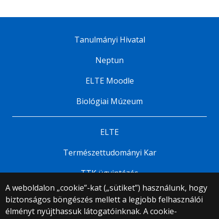
Tanulmányi Hivatal
Neptun
ELTE Moodle
Biológiai Múzeum
ELTE
Természettudományi Kar
TTK ügyintézés
A weboldalon „cookie”-kat („sütiket”) használunk, hogy
biztonságos böngészés mellett a legjobb felhasználói
© 2025 Eötvös Loránd Tudományegyetem
élményt nyújthassuk látogatóinknak. A cookie-
Minden jog fenntartva.