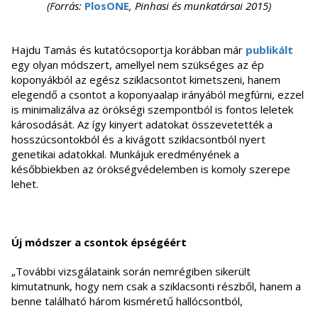
(Forrás:
PlosONE
, Pinhasi és munkatársai 2015)
Hajdu Tamás és kutatócsoportja korábban már
publikált
egy olyan módszert, amellyel nem szükséges az ép
koponyákból az egész sziklacsontot kimetszeni, hanem
elegendő a csontot a koponyaalap irányából megfúrni, ezzel
is minimalizálva az örökségi szempontból is fontos leletek
károsodását. Az így kinyert adatokat összevetették a
hosszúcsontokból és a kivágott sziklacsontból nyert
genetikai adatokkal. Munkájuk eredményének a
későbbiekben az örökségvédelemben is komoly szerepe
lehet.
Új módszer a csontok épségéért
„További vizsgálataink során nemrégiben sikerült
kimutatnunk, hogy nem csak a sziklacsonti részből, hanem a
benne található három kisméretű hallócsontból,