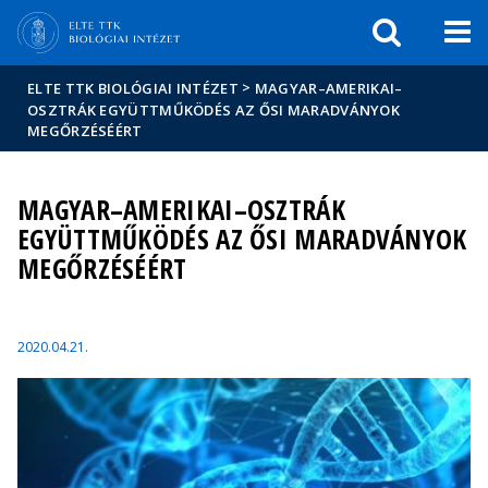
Események
ELTE a
Hírek
sajtóban
>
ELTE TTK BIOLÓGIAI INTÉZET
MAGYAR–AMERIKAI–
OSZTRÁK EGYÜTTMŰKÖDÉS AZ ŐSI MARADVÁNYOK
MEGŐRZÉSÉÉRT
MAGYAR–AMERIKAI–OSZTRÁK
EGYÜTTMŰKÖDÉS AZ ŐSI MARADVÁNYOK
MEGŐRZÉSÉÉRT
2020.04.21.