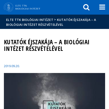
Események
ELTE a
Hírek
sajtóban
>
ELTE TTK BIOLÓGIAI INTÉZET
KUTATÓK ÉJSZAKÁJA – A
BIOLÓGIAI INTÉZET RÉSZVÉTELÉVEL
KUTATÓK ÉJSZAKÁJA – A BIOLÓGIAI
INTÉZET RÉSZVÉTELÉVEL
2019.09.20.