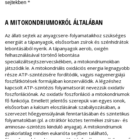
A MITOKONDRIUMOKRÓL ÁLTALÁBAN
Az állati sejtek az anyagcsere-folyamataikhoz szükséges
energiát a tápanyagok, elsősorban zsírok és szénhidrátok
lebontásából nyerik. A tápanyagok aerob, oxigén
felhasználásával történő lebontása
specializáltsejtszervecskékben, a mitokondriumokban
játszódik le. A mitokondriális oxidációs energia legnagyobb
része ATP-szintézisére fordítódik, vagyis nagyenergiájú
foszfátkötések formájában konzerválódik. A légzéshez
kapcsolt ATP-szintézis folyamatsorát nevezzük oxidatív
foszforilációnak. Az oxidatív foszforiláció a mitokondriumok
fő funkciója. Emellett jelentős szerepük van egyes ionok,
elsősorban a kalcium eloszlásának szabályozásában, a
szervezet hőegyensúlyának fenntartásában és szintetikus
folyamatokban (pl. a citrátkör köztes termékei zsírsav- és
aminosav-szintézis kiinduló anyagai). A mitokondriumok
gyakorlatilag minden eukarióta sejtben található,