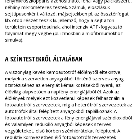
fénymikroszkóppal is azonosítható, fonál vagy pálcikaszerű,
néhány mikrométeres testek. Számuk, eloszlásuk
sejttípusonként változó, májsejtekben pl. az össztérfogat
kb. ötöd részét teszik ki. Jellemző, hogy a sejt azon
területein csoportosulnak, ahol intenzív ATP-fogyasztó
folyamat megy végbe (pl. izmokban a miofibrillumokhoz
simulva).
A SZÍNTESTEKRŐL ÁLTALÁBAN
A viszonylag kevés kemoautotróf élőlénytől eltekintve,
melyek a szervetlen anyagokból történő szerves anyag
szintéziséhez az energiát kémiai kötésekből nyerik, az
élővilág alapvetően a napfény energiájából él. Azok az
élőlények melyek ezt közvetlenül képesek felhasználni a
fotoautotróf szervezetek, míg a heterótróf szervezetek az
autotrófok által felépített anyagokból táplálkoznak. A
fotoautotróf szervezetek a fény energiájával széndioxidból
és valamilyen redukáló anyagból képesek szerves
vegyületeket, első körben szénhidrátokat felépíteni. A
reduktív környezetben élő fotoautotrófszervezetek