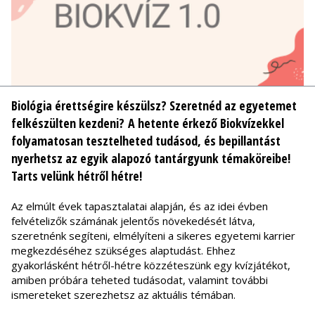
Biológia érettségire készülsz? Szeretnéd az egyetemet
felkészülten kezdeni? A hetente érkező Biokvízekkel
folyamatosan tesztelheted tudásod, és bepillantást
nyerhetsz az egyik alapozó tantárgyunk témaköreibe!
Tarts velünk hétről hétre!
Az elmúlt évek tapasztalatai alapján, és az idei évben
felvételizők számának jelentős növekedését látva,
szeretnénk segíteni, elmélyíteni a sikeres egyetemi karrier
megkezdéséhez szükséges alaptudást. Ehhez
gyakorlásként hétről-hétre közzéteszünk egy kvízjátékot,
amiben próbára teheted tudásodat, valamint további
ismereteket szerezhetsz az aktuális témában.