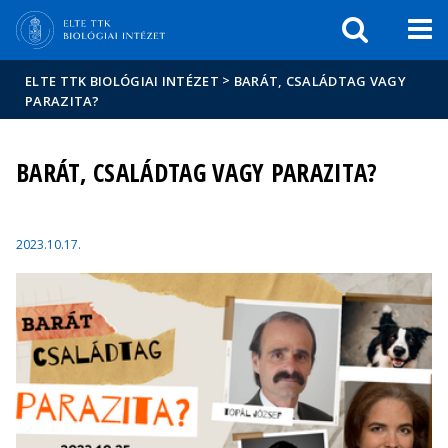
Események
ELTE a
Hírek
sajtóban
>
ELTE TTK BIOLÓGIAI INTÉZET
BARÁT, CSALÁDTAG VAGY
PARAZITA?
BARÁT, CSALÁDTAG VAGY PARAZITA?
2023.10.17.