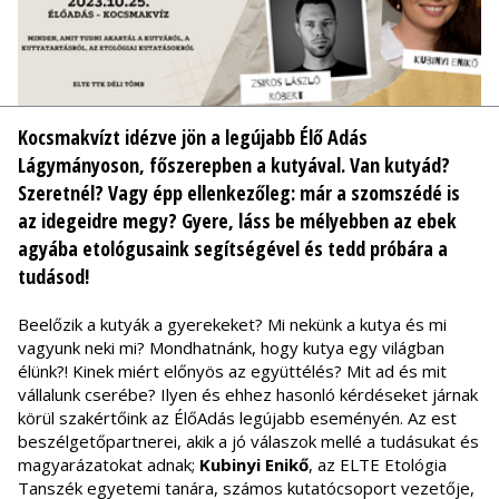
Kocsmakvízt idézve jön a legújabb Élő Adás
Lágymányoson, főszerepben a kutyával. Van kutyád?
Szeretnél? Vagy épp ellenkezőleg: már a szomszédé is
az idegeidre megy? Gyere, láss be mélyebben az ebek
agyába etológusaink segítségével és tedd próbára a
tudásod!
Beelőzik a kutyák a gyerekeket? Mi nekünk a kutya és mi
vagyunk neki mi? Mondhatnánk, hogy kutya egy világban
élünk?! Kinek miért előnyös az együttélés? Mit ad és mit
vállalunk cserébe? Ilyen és ehhez hasonló kérdéseket járnak
körül szakértőink az ÉlőAdás legújabb eseményén. Az est
beszélgetőpartnerei, akik a jó válaszok mellé a tudásukat és
magyarázatokat adnak;
Kubinyi Enikő
, az ELTE Etológia
Tanszék egyetemi tanára, számos kutatócsoport vezetője,