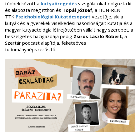
többek között a
kutyaöregedés
vizsgálatokat dolgozta ki
és alapozta meg itthon és
Topál József
, a HUN-REN
TTK
Pszichobiológiai Kutatócsoport
vezetője, aki a
kutyák és a gyerekek viselkedési hasonlóságait kutatja és a
magyar kutyaetológia létrejöttében vállalt nagy szerepet, a
beszélgetés házigazdája pedig
Zsiros
László Róbert
, a
Szertár podcast alapítója, feketeöves
tudománynépszerűsítő.