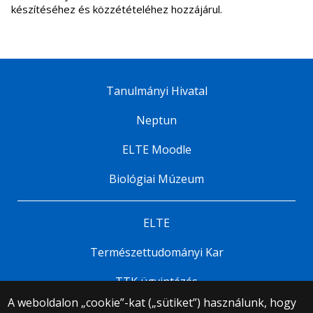
készítéséhez és közzétételéhez hozzájárul.
Tanulmányi Hivatal
Neptun
ELTE Moodle
Biológiai Múzeum
ELTE
Természettudományi Kar
TTK ügyintézés
A weboldalon „cookie”-kat („sütiket”) használunk, hogy