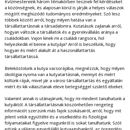
Kvízmestereink három témakörben tesznek fel kérdéseket
a közönségnek, és alaposan körül is járják a helyes válaszok
mögött meghúzódó tudományos eredményeket. Szó lesz
többek között arról, hogy milyen hatása van a
társállattartásnak a társadalomra. Kutatások zajlanak arról,
hogyan változik a társállatok és a gyerekvállalás aránya a
családokban. Vajon kinek mi a családi rangsora, hol
helyezkedik el benne a kutyája? Arról is beszélünk, hogy
hogyan és miért alakult át a haszonállattartás
társállattartássá.
Belekóstolunk a kutya vacsorájába, megnézzük, hogy milyen
ökológiai nyoma van a kutyatartásnak, mennyit és miért
költünk rájuk, mivel jár a városi társállattartás és egyáltalán
miért és kik választanak eleve betegséggel születő ebeket.
Valamint annak is utánajárunk, hogy mi mindent tanulhatunk a
kutyáktól. A társállattartásnak köszönhetően rengeteg
információt szerzünk más fajok szokásairól, arról, hogy mit
jelent velük együttélni és a viselkedési és fiziológiai
folyamataikat figyelve magunkról is sokat tanulhatunk. Szót
ejtünk a világon egyedülálló kutyaagybankról, az öregedési