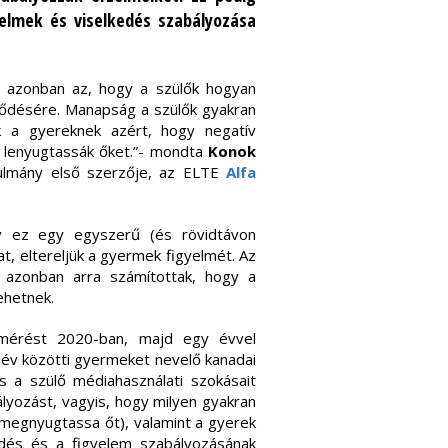
elmek és viselkedés szabályozása
i, azonban az, hogy a szülők hogyan
jlődésére. Manapság a szülők gyakran
nak a gyereknek azért, hogy negatív
n lenyugtassák őket.”- mondta
Konok
nulmány első szerzője, az ELTE
Alfa
így ez egy egyszerű (és rövidtávon
t, eltereljük a gyermek figyelmét. Az
 azonban arra számítottak, hogy a
ehetnek.
lmérést 2020-ban, majd egy évvel
 év közötti gyermeket nevelő kanadai
s a szülő médiahasználati szokásait
ályozást, vagyis, hogy milyen gyakran
y megnyugtassa őt), valamint a gyerek
edés és a figyelem szabályozásának