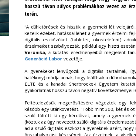
hosszú távon súlyos problémákhoz vezet az érz
terén.
“A dühkitörések és hisztik a gyermeki lét velejáró
kezelik ezeket, hatással lehet a gyermek érzelmi fe
digitális eszközöket (tabletet, okostelefont) ad
érzelmeiket szabályozzák, például egy hiszti eseté
Veronika
, a kutatás eredményeiből megjelent ta
Generáció Labor
vezetője.
A gyerekeket lenyűgözik a digitális tartalmak, 
hatékony) módja annak, hogy leállítsuk a dührohamoka
ELTE és a kanadai Sherbrooke-i Egyetem kutatói
gyakorlatnak hosszú távon negatív következményei l
Feltételezésük megerősítésére végeztek egy fe
később egy utánkövetést. “Több mint 300, két és öt
szülő töltött ki egy kérdőívet, amely a gyermek é
(köztük az úgy nevezett szülői digitális érzelemszab
ad a szülő digitális eszközt a gyereknek azért, hog
önszabályozási készségeit (az érzelmek, a viselk