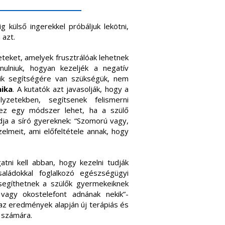
 külső ingerekkel próbáljuk lekötni,
 azt.
eteket, amelyek frusztrálóak lehetnek
ulniuk, hogyan kezeljék a negatív
eik segítségére van szükségük, nem
ika
. A kutatók azt javasolják, hogy a
zetekben, segítsenek felismerni
hez egy módszer lehet, ha a szülő
dja a síró gyereknek: “Szomorú vagy,
zelmeit, ami előfeltétele annak, hogy
tni kell abban, hogy kezelni tudják
aládokkal foglalkozó egészségügyi
segíthetnek a szülők gyermekeiknek
vagy okostelefont adnának nekik”-
 az eredmények alapján új terápiás és
 számára.