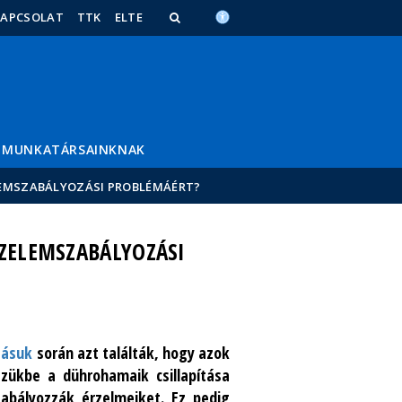
KAPCSOLAT
TTK
ELTE
MUNKATÁRSAINKNAK
LEMSZABÁLYOZÁSI PROBLÉMÁÉRT?
RZELEMSZABÁLYOZÁSI
tásuk
során azt találták, hogy azok
ezükbe a dührohamaik csillapítása
bályozzák érzelmeiket. Ez pedig