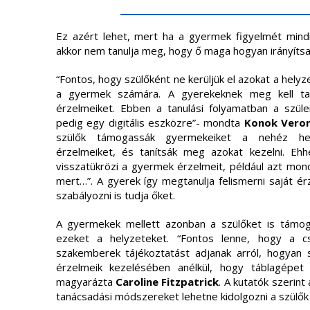
Ez azért lehet, mert ha a gyermek figyelmét mindig
akkor nem tanulja meg, hogy ő maga hogyan irányítsa
“Fontos, hogy szülőként ne kerüljük el azokat a helyz
a gyermek számára. A gyerekeknek meg kell tan
érzelmeiket. Ebben a tanulási folyamatban a szül
pedig egy digitális eszközre”- mondta
Konok Veron
szülők támogassák gyermekeiket a nehéz hely
érzelmeiket, és tanítsák meg azokat kezelni. Eh
visszatükrözi a gyermek érzelmeit, például azt mon
mert…”. A gyerek így megtanulja felismerni saját ér
szabályozni is tudja őket.
A gyermekek mellett azonban a szülőket is támoga
ezeket a helyzeteket. “Fontos lenne, hogy a cs
szakemberek tájékoztatást adjanak arról, hogyan 
érzelmeik kezelésében anélkül, hogy táblagépet 
magyarázta
Caroline
Fitzpatrick
. A kutatók szerint
tanácsadási módszereket lehetne kidolgozni a szülők