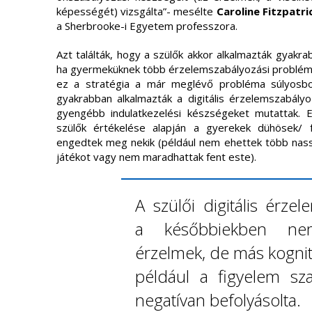
képességét) vizsgálta”- mesélte
Caroline Fitzpatri
a Sherbrooke-i Egyetem professzora.
Azt találták, hogy a szülők akkor alkalmazták gyakra
ha gyermeküknek több érzelemszabályozási problémá
ez a stratégia a már meglévő probléma súlyosbo
gyakrabban alkalmazták a digitális érzelemszabál
gyengébb indulatkezelési készségeket mutattak.
szülők értékelése alapján a gyerekek dühösek/ f
engedtek meg nekik (például nem ehettek több nass
játékot vagy nem maradhattak fent este).
A szülői digitális érze
a későbbiekben n
érzelmek, de más kognit
például a figyelem sza
negatívan befolyásolta.