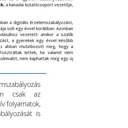
ck
, a kanadai kutatócsoport vezetője,
bban a digitális érzelemszabályozást,
ja volt egy évvel korábban. Azonban
dásához vezetett: amikor a szülők
yozást, a gyerekek egy évvel később
 Ez abban mutatkozott meg, hogy a
rusztráltak lettek, ha valamit nem
olnivalót, nem kaphattak meg egy új
lemszabályozás
em csak az
ív folyamatok,
bályozását is