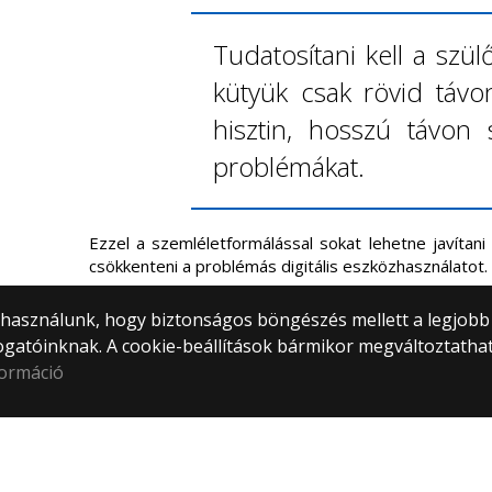
Tudatosítani kell a szü
kütyük csak rövid távo
hisztin, hosszú távon s
problémákat.
Ezzel a szemléletformálással sokat lehetne javítan
csökkenteni a problémás digitális eszközhasználatot.
) használunk, hogy biztonságos böngészés mellett a legjobb
ogatóinknak. A cookie-beállítások bármikor megváltoztatha
formáció
ELTE
© 2
Természettudományi Kar
Mind
TTK ügyintézés
1053
Közp
Webf