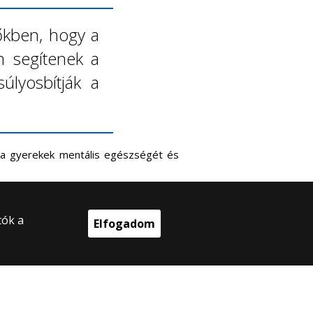
lőkben, hogy a
n segítenek a
úlyosbítják a
i a gyerekek mentális egészségét és
tók a
Elfogadom
025 Eötvös Loránd Tudományegyetem
en jog fenntartva.
 Budapest, Egyetem tér 1–3.
onti telefonszám: +36 1 411 6500
ejlesztés: