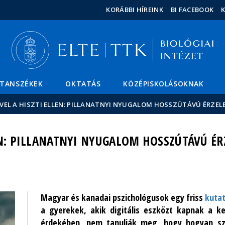
Események
ELTE a
Hírek
KORÁBBI HÍREINK
BI FACEBOOK
sajtóban
TANSZÉKEK
OKTATÁS
KÖZÉPISKOLÁSOKNAK
VEL A HISZTI ELLEN: PILLANATNYI NYUGALOM HOSSZÚTÁVÚ ÉRZE
EN: PILLANATNYI NYUGALOM HOSSZÚTÁVÚ É
Magyar és kanadai pszichológusok egy friss
kuta
a gyerekek, akik digitális eszközt kapnak a k
érdekében, nem tanulják meg, hogy hogyan sza