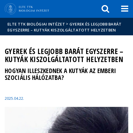
Események
ELTE a
Hírek
sajtóban
>
ELTE TTK BIOLÓGIAI INTÉZET
GYEREK ÉS LEGJOBB BARÁT
EGYSZERRE – KUTYÁK KISZOLGÁLTATOTT HELYZETBEN
GYEREK ÉS LEGJOBB BARÁT EGYSZERRE –
KUTYÁK KISZOLGÁLTATOTT HELYZETBEN
HOGYAN ILLESZKEDNEK A KUTYÁK AZ EMBERI
SZOCIÁLIS HÁLÓZATBA?
2025.04.22.