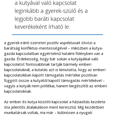
a kutyával való kapcsolat
leginkább a gyerek-szülő és a
legjobb baráti kapcsolat
keverékeként írható le:
a gyerek iránti szeretet pozitív aspektusait ötvözi a
barátság konfliktus-mentességével – miközben a kutya-
gazda kapcsolatban egyértelmű hatalmi fölényben van a
gazda. Érdekesség, hogy bár sokan a kutyájukkal való
kapcsolatot fontosabbnak tartják bármely emberi
kapcsolatuknál, a kutatás azt is kimutatta, hogy az emberi
kapcsolatokban kapott támogatás mértéke pozitívan
függött össze a kutyától kapott támogatás mértékével –
vagyis a kutyák nem pótlékai, hanem kiegészítői az emberi
kapcsolatoknak.
Az ember és kutya közötti kapcsolat a háziasítás kezdete
óta jelentős átalakuláson ment keresztül. Míg kezdetben
munkatársak voltak, ma már – különösen a nyugati