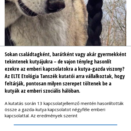
Sokan családtagként, barátként vagy akár gyermekként
tekintenek kutyájukra – de vajon tényleg hasonlít
ezekre az emberi kapcsolatokra a kutya-gazda viszony?
Az ELTE Etológia Tanszék kutatói arra vállalkoztak, hogy
feltárják, pontosan milyen szerepet töltenek be a
kutyák az emberi szociális hálóban.
A kutatás során 13 kapcsolatjellemző mentén hasonlították
össze a gazda-kutya kapcsolatot négyféle emberi
kapcsolattal. Az eredmények szerint