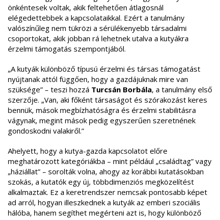
önkéntesek voltak, akik feltehetően átlagosnál
elégedettebbek a kapcsolataikkal. Ezért a tanulmány
valószínűleg nem tükrözi a sérülékenyebb társadalmi
csoportokat, akik jobban rá lehetnek utalva a kutyákra
érzelmi támogatás szempontjából.
„A kutyák különböző típusú érzelmi és társas támogatást
nyújtanak attól függően, hogy a gazdájuknak mire van
szüksége” – teszi hozzá
Turcsán Borbála
, a tanulmány első
szerzője. „Van, aki főként társaságot és szórakozást keres
bennük, mások megbízhatóságra és érzelmi stabilitásra
vágynak, megint mások pedig egyszerűen szeretnének
gondoskodni valakiről.”
Ahelyett, hogy a kutya-gazda kapcsolatot előre
meghatározott kategóriákba – mint például „családtag” vagy
„háziállat” – sorolták volna, ahogy az korábbi kutatásokban
szokás, a kutatók egy új, többdimenziós megközelítést
alkalmaztak. Ez a keretrendszer nemcsak pontosabb képet
ad arról, hogyan illeszkednek a kutyák az emberi szociális
hálóba, hanem segíthet megérteni azt is, hogy különböző