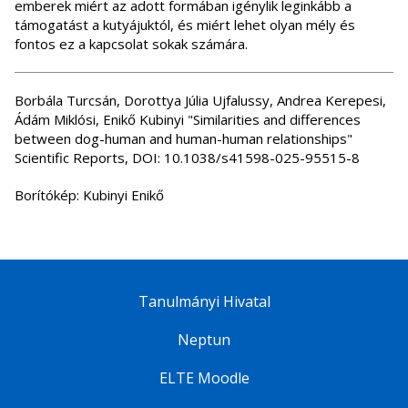
emberek miért az adott formában igénylik leginkább a
támogatást a kutyájuktól, és miért lehet olyan mély és
fontos ez a kapcsolat sokak számára.
Borbála Turcsán, Dorottya Júlia Ujfalussy, Andrea Kerepesi,
Ádám Miklósi, Enikő Kubinyi "Similarities and differences
between dog-human and human-human relationships"
Scientific Reports, DOI: 10.1038/s41598-025-95515-8
Borítókép: Kubinyi Enikő
Tanulmányi Hivatal
Neptun
ELTE Moodle