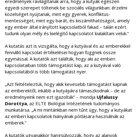
eredmények rávilágítanak arra, hogy a kutyák egészen
egyedi szerepet töltenek be szociális világunkban: érzelmi
közelséget nyújtanak, mint egy gyerek, konfliktus-
mentességet, mint egy barát, és kiszámíthatóságot, amely
egy ember által irányított kapcsolatból fakad – talán ezért
tudunk olyan mély és kielégítő kapcsolatot kialakítani velük.”
A kutatás azt is vizsgálta, hogy a kutyával és az emberekkel
fennálló kapcsolat értékelései hogyan függnek össze
egymással. A kutatók azt találták, hogy aki az emberi
kapcsolataiban több támogatást kap, az a kutyával való
kapcsolatából is több támogatást nyer.
„Azt feltételeztük, hogy akik kevesebb támogatást kapnak
az emberektől, inkább a kutyájukra támaszkodnak – de az
eredményeink nem ezt igazolták” – mondja
Ujfalussy
Dorottya
, az ELTE Biológiai Intézetének tudományos
munkatársa. „A mi mintánkban nem tűnt úgy, hogy a kutyákat
az emberi kapcsolatok hiányának pótlására használnák az
emberek.”
A kutatók ugyanakkor hangsúlyozzák, hogy az alanyok