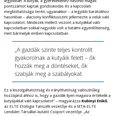
legjobban. A kutyák, a gyerekekéhez hasonló magas
pontszámot kaptak gondoskodás és a kapcsolati
megbízhatósága terén, ugyanakkor – a legjobb barátokhoz
hasonlóan – alacsony konfliktusszint jellemezte a velük való
kapcsolatot. Mindezek mellett viszont a kutyákkal való
kapcsolatban sokkal nagyobb volt a hatalmi egyenlőtlenség,
mint bármelyik emberi kapcsolatban.
„A gazdák szinte teljes kontrollt
gyakorolnak a kutyáik felett – ők
hozzák meg a döntéseket, ők
szabják meg a szabályokat.
Ez a kiszolgáltatottság és irányíthatóság valószínűleg
hozzájárul ahhoz is, hogy a gazdák ilyen magasra értékelik a
kutyájukkal való kapcsolatot” – magyarázza
Kubinyi Enikő
,
az ELTE Etológia Tanszék vezetője és a MTA-ELTE
Lendület Társállat-kutató Csoport vezetője. „Az