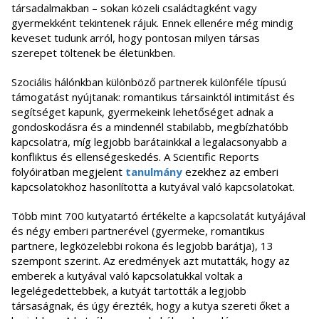
társadalmakban – sokan közeli családtagként vagy
gyermekként tekintenek rájuk. Ennek ellenére még mindig
keveset tudunk arról, hogy pontosan milyen társas
szerepet töltenek be életünkben.
Szociális hálónkban különböző partnerek különféle típusú
támogatást nyújtanak: romantikus társainktól intimitást és
segítséget kapunk, gyermekeink lehetőséget adnak a
gondoskodásra és a mindennél stabilabb, megbízhatóbb
kapcsolatra, míg legjobb barátainkkal a legalacsonyabb a
konfliktus és ellenségeskedés. A Scientific Reports
folyóiratban megjelent
tanulmány
ezekhez az emberi
kapcsolatokhoz hasonlította a kutyával való kapcsolatokat.
Több mint 700 kutyatartó értékelte a kapcsolatát kutyájával
és négy emberi partnerével (gyermeke, romantikus
partnere, legközelebbi rokona és legjobb barátja), 13
szempont szerint. Az eredmények azt mutatták, hogy az
emberek a kutyával való kapcsolatukkal voltak a
legelégedettebbek, a kutyát tartották a legjobb
társaságnak, és úgy érezték, hogy a kutya szereti őket a