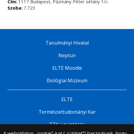
Cím:
1117 Budapest, Pázmány Péter sétány 1/c.
Szoba:
7.723
Tanulmányi Hivatal
Neptun
ELTE Moodle
Biológiai Múzeum
ELTE
Természettudományi Kar
TTK ügyintézés
A weboldalon „cookie”-kat („sütiket”) használunk, hogy