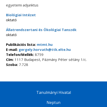
egyetemi adjunktus
Biológiai Intézet
oktató
Állatrendszertani és Ökológiai Tanszék
oktató
Publikációs lista:
mtmt.hu
E-mail:
gergely.horvath@ttk.elte.hu
Telefon/Mellék:
8759
Cím:
1117 Budapest, Pázmány Péter sétány 1/c.
Szoba:
7.728
Tanulmányi Hivatal
Neptun