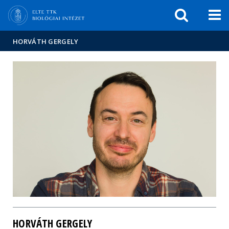
Események
ELTE a
Hírek
sajtóban
HORVÁTH GERGELY
HORVÁTH GERGELY