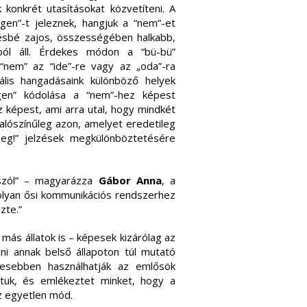
konkrét utasításokat közvetíteni. A
gen”-t jeleznek, hangjuk a “nem”-et
ésbé zajos, összességében halkabb,
ból áll. Érdekes módon a “bü-bü”
“nem” az “ide”-re vagy az „oda”-ra
ális hangadásaink különböző helyek
gen” kódolása a “nem”-hez képest
z képest, ami arra utal, hogy mindkét
alószínűleg azon, amelyet eredetileg
eg!” jelzések megkülönböztetésére
 szól” – magyarázza
Gábor
Anna
, a
olyan ősi kommunikációs rendszerhez
zte.”
más állatok is – képesek kizárólag az
ni annak belső állapoton túl mutató
yesebben használhatják az emlősök
oltuk, és emlékeztet minket, hogy a
z egyetlen mód.