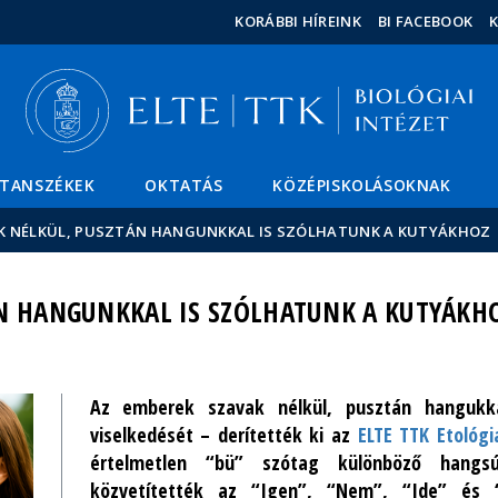
Események
ELTE a
Hírek
KORÁBBI HÍREINK
BI FACEBOOK
sajtóban
TANSZÉKEK
OKTATÁS
KÖZÉPISKOLÁSOKNAK
K NÉLKÜL, PUSZTÁN HANGUNKKAL IS SZÓLHATUNK A KUTYÁKHOZ
ÁN HANGUNKKAL IS SZÓLHATUNK A KUTYÁKH
Az emberek szavak nélkül, pusztán hangukkal
viselkedését – derítették ki az
ELTE TTK Etológ
értelmetlen “bü” szótag különböző hangsúl
közvetítették az “Igen”, “Nem”, “Ide” és 