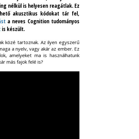
ng nélkül is helyesen reagátlak. Ez
hető akusztikus kódokat tár fel,
ást
a neves Cognition tudományos
t
is készült.
ak közé tartoznak. Az ilyen egyszerű
maga a nyelv, vagy akár az ember. Ez
ódok, amelyeket ma is használhatunk
ár más fajok felé is?