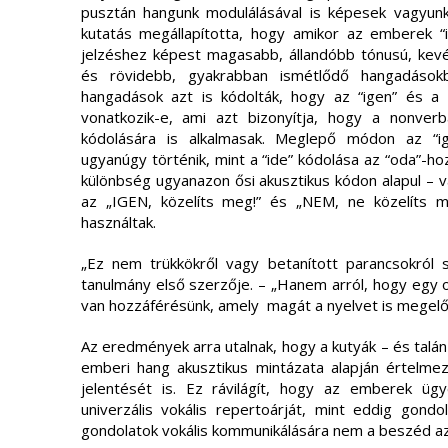
pusztán hangunk modulálásával is képesek vagyunk 
kutatás megállapította, hogy amikor az emberek “i
jelzéshez képest magasabb, állandóbb tónusú, kev
és rövidebb, gyakrabban ismétlődő hangadások
hangadások azt is kódolták, hogy az “igen” és a 
vonatkozik-e, ami azt bizonyítja, hogy a nonverb
kódolására is alkalmasak. Meglepő módon az “i
ugyanúgy történik, mint a “ide” kódolása az “oda”-ho
különbség ugyanazon ősi akusztikus kódon alapul – v
az „IGEN, közelíts meg!” és „NEM, ne közelíts m
használtak.
„Ez nem trükkökről vagy betanított parancsokról
tanulmány első szerzője. – „Hanem arról, hogy egy 
van hozzáférésünk, amely magát a nyelvet is megelő
Az eredmények arra utalnak, hogy a kutyák – és talán 
emberi hang akusztikus mintázata alapján értelmez
jelentését is. Ez rávilágít, hogy az emberek üg
univerzális vokális repertoárját, mint eddig gond
gondolatok vokális kommunikálására nem a beszéd a