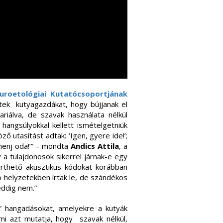
uroetológiai Kutatócsoportjának
értek kutyagazdákat, hogy bújjanak el
iálva, de szavak használata nélkül
hangsúlyokkal kellett ismételgetniük
 utasítást adtak: ‘Igen, gyere ide!’;
 menj oda!’” – mondta
Andics Attila
, a
 a tulajdonosok sikerrel járnak-e egy
érthető akusztikus kódokat korábban
ó helyzetekben írtak le, de szándékos
eddig nem.”
” hangadásokat, amelyekre a kutyák
mi azt mutatja, hogy szavak nélkül,