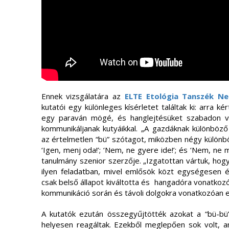
Ennek vizsgálatára az
ELTE Etológia Tanszék Ne
kutatói egy különleges kísérletet találtak ki: arra k
egy paraván mögé, és hanglejtésüket szabadon var
kommunikáljanak kutyáikkal. „A gazdáknak különböző 
az értelmetlen “bü” szótagot, miközben négy különböző
‘Igen, menj oda!’; ‘Nem, ne gyere ide!’; és ‘Nem, ne
tanulmány szenior szerzője. „Izgatottan vártuk, hogy
ilyen feladatban, mivel emlősök közt egységesen 
csak belső állapot kiváltotta és hangadóra vonatkoz
kommunikáció során és távoli dolgokra vonatkozóan 
A kutatók ezután összegyűjtötték azokat a “bü-bü
helyesen reagáltak. Ezekből meglepően sok volt, a