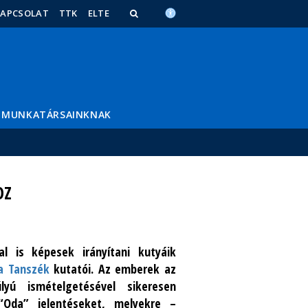
KAPCSOLAT
TTK
ELTE
MUNKATÁRSAINKNAK
OZ
 is képesek irányítani kutyáik
ia Tanszék
kutatói. Az emberek az
yú ismételgetésével sikeresen
“Oda” jelentéseket, melyekre –