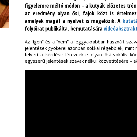
figyelemre méltó módon – a kutyák előzetes tréni
az eredmény olyan ősi, fajok közt is értelmez
amelyek magát a nyelvet is megelőzik. A
kutat
folyóirat publikálta, bemutatására
videóabsztrak
Az “igen” és a “nem” a leggyakrabban használt szav
jelentések gyökerei azonban sokkal régebbiek, mint 
felveti a kérdést: léteznek-e olyan ősi vokális k
egyszerű jelentések szavak nélküli közvetítésére – ak