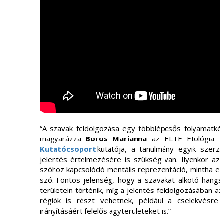
“A szavak feldolgozása egy többlépcsős folyamatké
magyarázza
Boros Marianna
az ELTE Etológia
Kutatócsoport
kutatója, a tanulmány egyik szerz
jelentés értelmezésére is szükség van. Ilyenkor az
szóhoz kapcsolódó mentális reprezentáció, mintha el
szó. Fontos jelenség, hogy a szavakat alkotó hangs
területein történik, míg a jelentés feldolgozásában
régiók is részt vehetnek, például a cselekvésre
irányításáért felelős agyterületeket is.”