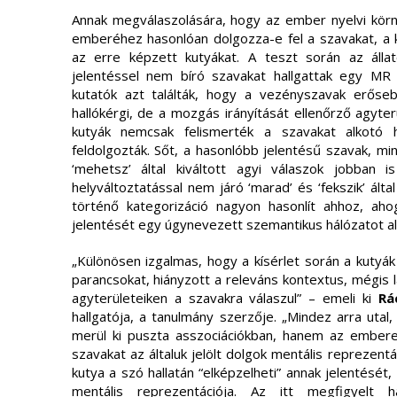
Annak megválaszolására, hogy az ember nyelvi kör
emberéhez hasonlóan dolgozza-e fel a szavakat, a ku
az erre képzett kutyákat. A teszt során az állat
jelentéssel nem bíró szavakat hallgattak egy MR 
kutatók azt találták, hogy a vezényszavak erőseb
hallókérgi, de a mozgás irányítását ellenőrző agyter
kutyák nemcsak felismerték a szavakat alkotó 
feldolgozták. Sőt, a hasonlóbb jelentésű szavak, mint
‘mehetsz’ által kiváltott agyi válaszok jobban 
helyváltoztatással nem járó ‘marad’ és ‘fekszik’ által
történő kategorizáció nagyon hasonlít ahhoz, ah
jelentését egy úgynevezett szemantikus hálózatot a
„Különösen izgalmas, hogy a kísérlet során a kutyá
parancsokat, hiányzott a releváns kontextus, mégis l
agyterületeiken a szavakra válaszul” – emeli ki
Rá
hallgatója, a tanulmány szerzője. „Mindez arra uta
merül ki puszta asszociációkban, hanem az ember
szavakat az általuk jelölt dolgok mentális reprezentá
kutya a szó hallatán “elképzelheti” annak jelentését,
mentális reprezentációja. Az itt megfigyelt