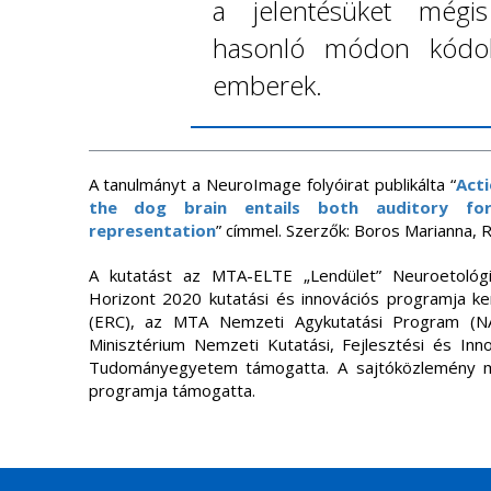
a jelentésüket mégi
hasonló módon kódol
emberek.
A tanulmányt a NeuroImage folyóirat publikálta “
Acti
the dog brain entails both auditory for
representation
” címmel. Szerzők: Boros Marianna, Rá
A kutatást az MTA-ELTE „Lendület” Neuroetológi
Horizont 2020 kutatási és innovációs programja k
(ERC), az MTA Nemzeti Agykutatási Program (NAP
Minisztérium Nemzeti Kutatási, Fejlesztési és In
Tudományegyetem támogatta. A sajtóközlemény 
programja támogatta.