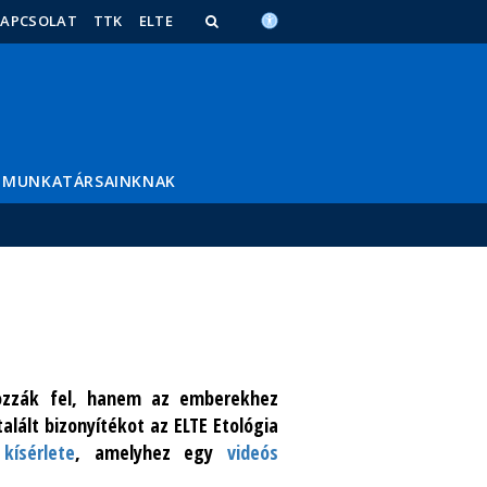
KAPCSOLAT
TTK
ELTE
MUNKATÁRSAINKNAK
ozzák fel, hanem az emberekhez
alált bizonyítékot az ELTE Etológia
kísérlete
, amelyhez egy
videós