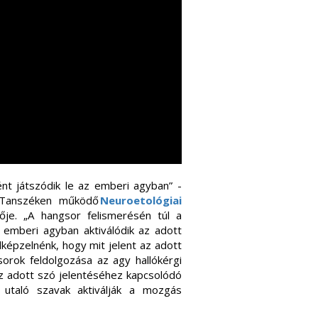
nt játszódik le az emberi agyban” -
 Tanszéken működő
Neuroetológiai
ője. „A hangsor felismerésén túl a
 emberi agyban aktiválódik az adott
képzelnénk, hogy mit jelent az adott
orok feldolgozása az agy hallókérgi
 az adott szó jelentéséhez kapcsolódó
 utaló szavak aktiválják a mozgás