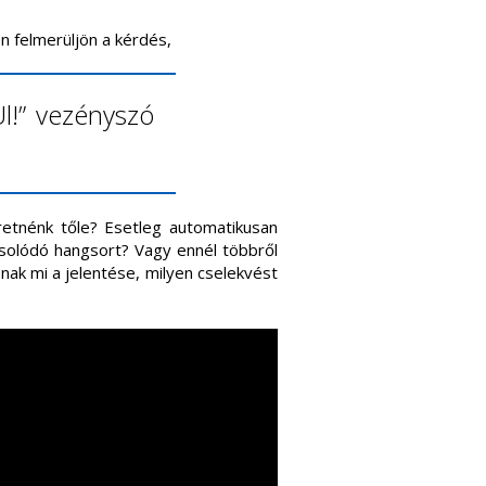
n felmerüljön a kérdés,
Ül!” vezényszó
retnénk tőle? Esetleg automatikusan
pcsolódó hangsort? Vagy ennél többről
nak mi a jelentése, milyen cselekvést