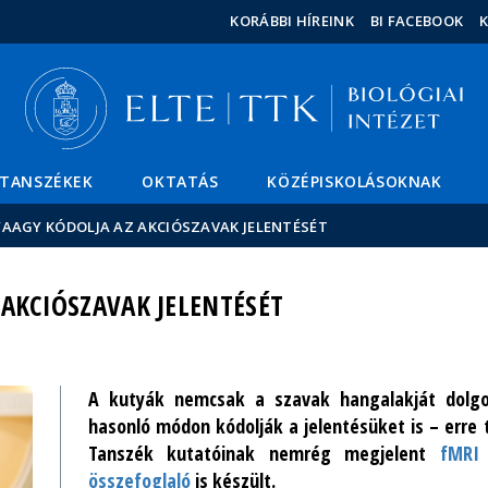
Események
ELTE a
Hírek
KORÁBBI HÍREINK
BI FACEBOOK
sajtóban
TANSZÉKEK
OKTATÁS
KÖZÉPISKOLÁSOKNAK
YAAGY KÓDOLJA AZ AKCIÓSZAVAK JELENTÉSÉT
 AKCIÓSZAVAK JELENTÉSÉT
A kutyák nemcsak a szavak hangalakját dolg
hasonló módon kódolják a jelentésüket is – erre t
Tanszék kutatóinak nemrég megjelent
fMRI 
összefoglaló
is készült.