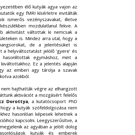
nyezetében élő kutyák agya vajon az
tatók egy fMRI kísérletre invitálták
ok ismerős vezényszavakat, illetve
készülékben mozdulatlanul fekve. A
b aktivitást váltottak ki nemcsak a
ületeken is. Mindez arra utal, hogy a
hangsorokat, de a jelentésüket is
 a helyváltoztatást jelölő ‘gyere’ és
is hasonlítottak egymáshoz, mint a
 kiváltottakhoz. Ez a jelentés alapján
ogy az emberi agy tárolja a szavak
lkotva azokból.
k nem hajthatták végre az elhangzott
áttunk aktivációt a mozgásért felelős
cz Dorottya
, a kutatócsoport PhD
l, hogy a kutyák szófeldolgozása nem
ekhez hasonlóan képesek lehetnek a
cióihoz kapcsolni. Leegyszerűsítve, a
 megjelenik az agyában a jelölt dolog
 hasonlóságok kutyák és emberek