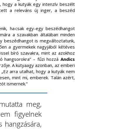
 hogy a kutyák egy intenzív beszélt
tett a releváns új inger, a beszéd
ténik, ha csak egy-egy beszédhangot
mára a szavakban általában minden
gy beszédhangot is megváltoztatunk,
lően a gyermekek nagyjából kétéves
éssel bíró szavakra, mint az azokhoz
író hangsorokra” – fűzi hozzá
Andics
rzője. A kutyaagy azonban, az emberi
 „Ez arra utalhat, hogy a kutyák nem
tesen, mint mi, emberek. Talán azért,
zót ismernek.”
 mutatta meg,
em figyelnek
s hangzására,